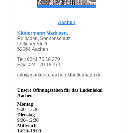
Aachen
Klüttermann Markisen,
Rollladen, Sonnenschutz
Lütticher Str. 6
52064 Aachen
Tel.: 0241 70 18 270
Fax: 0241 70 18 271
info@markisen-aachen-kluettermann.de
Unsere Öffnungszeiten für das Ladenlokal
Aachen
Montag
9
:
00
–
12
:
30
Dienstag
9
:
00
–
12
:
30
Mittwoch
14
:
30
–
18
:
00