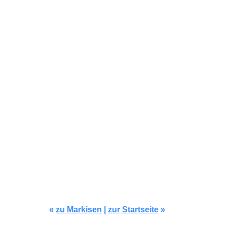
Modell TD503
«
zu Markisen
|
zur Startseite
»