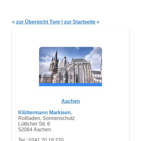
Modell TG140
«
zur Übersicht Tore
|
zur Startseite
»
Aachen
Klüttermann Markisen,
Rollladen, Sonnenschutz
Lütticher Str. 6
52064 Aachen
Tel.: 0241 70 18 270