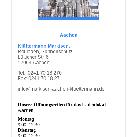
Aachen
Klüttermann Markisen,
Rollladen, Sonnenschutz
Lütticher Str. 6
52064 Aachen
Tel.: 0241 70 18 270
Fax: 0241 70 18 271
info@markisen-aachen-kluettermann.de
Unsere Öffnungszeiten für das Ladenlokal
Aachen
Montag
9
:
00
–
12
:
30
Dienstag
9
:
00
–
12
:
30