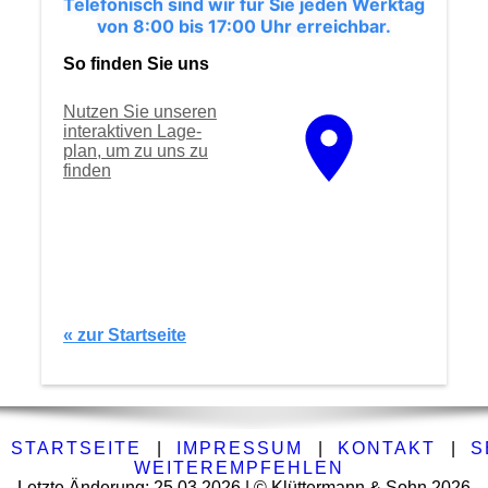
Telefonisch sind wir für Sie jeden Werktag
von 8:00 bis 17:00 Uhr erreichbar.
So finden Sie uns
Nutzen Sie unseren
interaktiven La­ge­
plan, um zu uns zu
finden
« zur Startseite
STARTSEITE
|
IMPRESSUM
|
KONTAKT
|
S
WEITEREMPFEHLEN
Letzte Änderung: 25.03.2026 | © Klüttermann & Sohn 2026