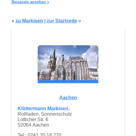
Beispiele ansehen »
«
zu Markisen
|
zur Startseite
»
Aachen
Klüttermann Markisen,
Rollladen, Sonnenschutz
Lütticher Str. 6
52064 Aachen
Tel.: 0241 70 18 270