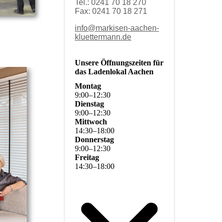
Tel.: 0241 70 18 270
Fax: 0241 70 18 271
info@markisen-aachen-
kluettermann.de
Unsere Öffnungszeiten für
das Ladenlokal Aachen
Montag
9
:
00
–
12
:
30
Dienstag
9
:
00
–
12
:
30
Mittwoch
14
:
30
–
18
:
00
Donnerstag
9
:
00
–
12
:
30
Freitag
14
:
30
–
18
:
00