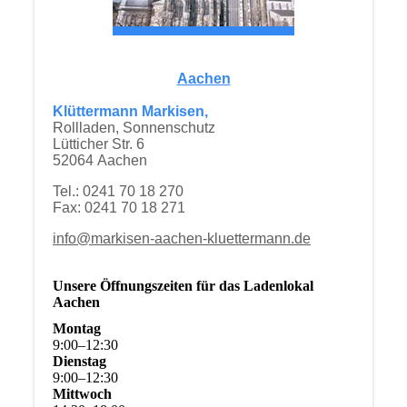
Aachen
Klüttermann Markisen,
Rollladen, Sonnenschutz
Lütticher Str. 6
52064 Aachen
Tel.: 0241 70 18 270
Fax: 0241 70 18 271
info@markisen-aachen-kluettermann.de
Unsere Öffnungszeiten für das Ladenlokal
Aachen
Montag
9
:
00
–
12
:
30
Dienstag
9
:
00
–
12
:
30
Mittwoch