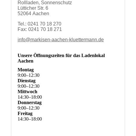
Rollladen, Sonnenschutz
Lütticher Str. 6
52064 Aachen
Tel.: 0241 70 18 270
Fax: 0241 70 18 271
info@markisen-aachen-kluettermann.de
Unsere Öffnungszeiten für das Ladenlokal
Aachen
Montag
9
:
00
–
12
:
30
Dienstag
9
:
00
–
12
:
30
Mittwoch
14
:
30
–
18
:
00
Donnerstag
9
:
00
–
12
:
30
Freitag
14
:
30
–
18
:
00