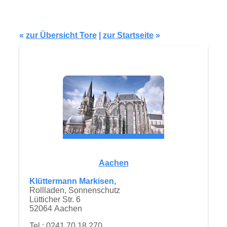
Modell TG140
«
zur Übersicht Tore
|
zur Startseite
»
Aachen
Klüttermann Markisen,
Rollladen, Sonnenschutz
Lütticher Str. 6
52064 Aachen
Tel.: 0241 70 18 270